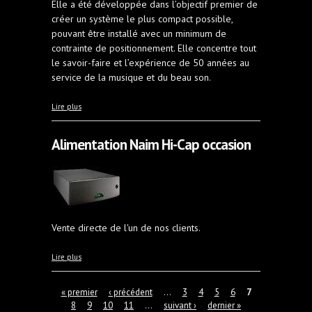
Elle a été développée dans l’objectif premier de
créer un système le plus compact possible,
pouvant être installé avec un minimum de
contrainte de positionnement. Elle concentre tout
le savoir-faire et l’expérience de 50 années au
service de la musique et du beau son.
à propos de Haut-parleurs Jean-Marie Reynaud
Lire plus
Abcisse Jubilé
Alimentation Naim Hi-Cap occasion
Vente directe de l'un de nos clients.
à propos de Alimentation Naim Hi-Cap occasion
Lire plus
Pages
« premier
‹ précédent
…
3
4
5
6
7
8
9
10
11
…
suivant ›
dernier »