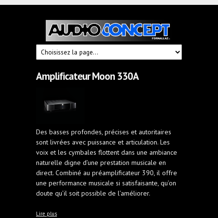
Audioconcept
Hi-
Fi
Fornallaz
Amplificateur Moon 330A
Des basses profondes, précises et autoritaires
sont livrées avec puissance et articulation. Les
voix et les cymbales flottent dans une ambiance
naturelle digne d’une prestation musicale en
direct. Combiné au préamplificateur 390, il offre
une performance musicale si satisfaisante, qu’on
doute qu’il soit possible de l’améliorer.
à propos de Amplificateur Moon 330A
Lire plus