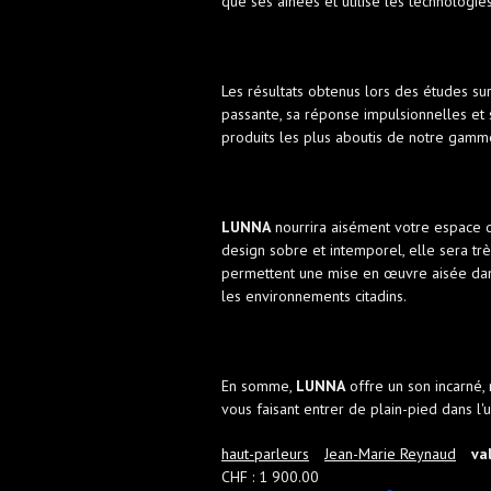
que ses ainées et utilise les technolog
Les résultats obtenus lors des études sur
passante, sa réponse impulsionnelles et
produits les plus aboutis de notre gamm
LUNNA
nourrira aisément votre espace 
design sobre et intemporel, elle sera trè
permettent une mise en œuvre aisée dans
les environnements citadins.
En somme,
LUNNA
offre un son incarné,
vous faisant entrer de plain-pied dans l'
haut-parleurs
Jean-Marie Reynaud
va
CHF : 1 900.00