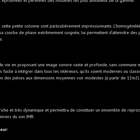
ies éprouvées et pérennes des modèles les plus ambitieux de la gamme.
 cette petite colonne sont particulièrement impressionnants. L’homogénéité
 sa courbe de phase extrêmement soignée, lui permettent d’atteindre des
e.
de vie en proposant une image sonore vaste et profonde, sans commune mes
s facile à intégrer dans tous les intérieurs, qu’ils soient modernes ou cla
 des pièces aux dimensions moyennes voir modestes (à partir de 12m2). C’
 riche et très dynamique et permettra de constituer un ensemble de reprodu
univers du son JMR.
leur: