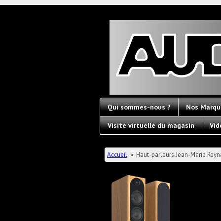
Audioconc
Hi-
Fi
Fornallaz
Qui sommes-nous ?
Nos Marqu
Visite virtuelle du magasin
Vid
Vous êtes ici
Accueil
»
Haut-parleurs Jean-Marie Rey