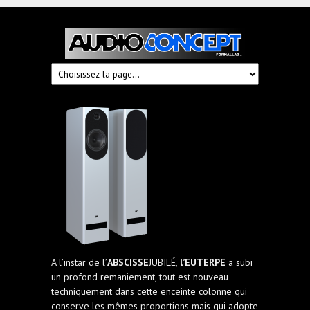
Audioconcept
Hi-
Fi
Fornallaz
A l’instar de l’
ABSCISSE
JUBILÉ,
l’EUTERPE
a subi
un profond remaniement, tout est nouveau
techniquement dans cette enceinte colonne qui
conserve les mêmes proportions mais qui adopte