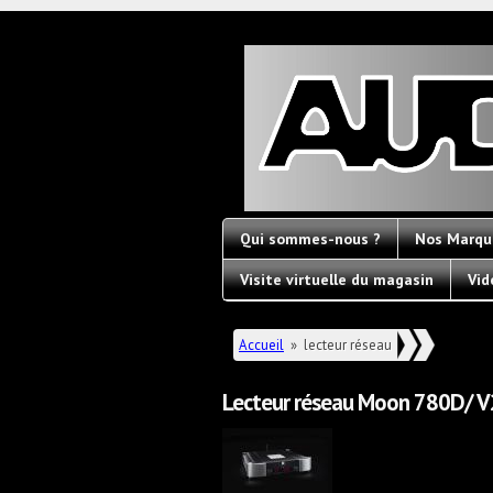
Audioconc
Hi-
Fi
Fornallaz
Qui sommes-nous ?
Nos Marqu
Visite virtuelle du magasin
Vid
Vous êtes ici
Accueil
»
lecteur réseau
Lecteur réseau Moon 780D/ V