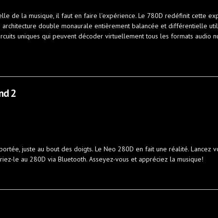
e de la musique, il faut en faire l'expérience. Le 780D redéfinit cette ex
e architecture double monaurale entièrement balancée et différentielle uti
rcuits uniques qui peuvent décoder virtuellement tous les formats audio
2
nd 2
rtée, juste au bout des doigts. Le Neo 280D en fait une réalité. Lancez v
ariez-le au 280D via Bluetooth. Asseyez-vous et appréciez la musique!
ind 2