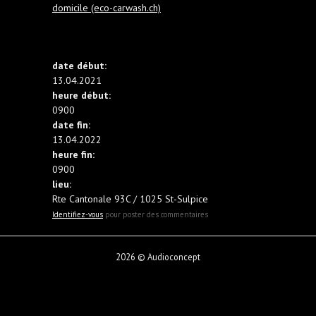
domicile (eco-carwash.ch)
date début:
13.04.2021
heure début:
0900
date fin:
13.04.2022
heure fin:
0900
lieu:
Rte Cantonale 93C / 1025 St-Sulpice
Identifiez-vous
pour poster des commentaires
2026 © Audioconcept