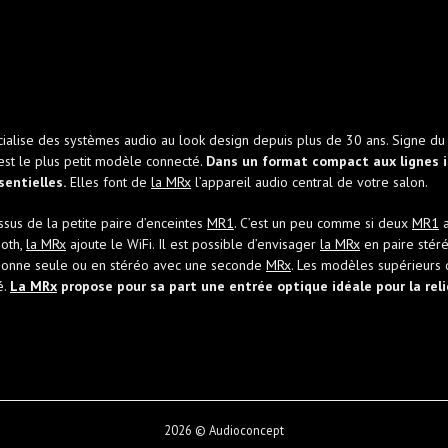
lise des systèmes audio au look design depuis plus de 30 ans. Signe du t
st le plus petit modèle connecté.
Dans un format compact aux lignes i
entielles.
Elles font de
la MRx
l’appareil audio central de votre salon.
sus de la petite paire d’enceintes
MR1
. C’est un peu comme si deux
MR1
a
oth,
la MRx
ajoute le WiFi. Il est possible d’envisager
la MRx
en paire stéré
nctionne seule ou en stéréo avec une seconde
MRx
. Les modèles supérieurs 
é.
La MRx
propose pour sa part une entrée optique idéale pour la relie
2026 © Audioconcept