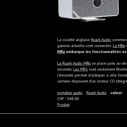
La société anglaise
Ruark Audio
commercia
gamme actuelle sont connectés.
La MRx
e
MRx
embarque les fonctionnalités ess
La Ruark Audio MRx
se place juste au-des
enceinte.
Les MR1
sont seulement Blueto
l’enceinte permet d’indiquer si elle fo
certains disposent d’un lecteur CD intégr
portable audio
Ruark Audio
valeur:
CHF : 548.00
Produit