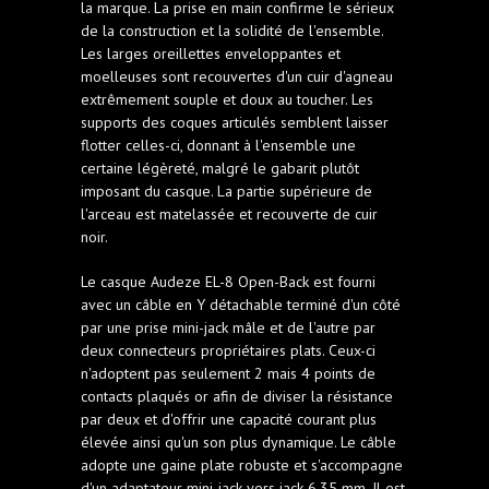
la marque. La prise en main confirme le sérieux
de la construction et la solidité de l'ensemble.
Les larges oreillettes enveloppantes et
moelleuses sont recouvertes d'un cuir d'agneau
extrêmement souple et doux au toucher. Les
supports des coques articulés semblent laisser
flotter celles-ci, donnant à l'ensemble une
certaine légèreté, malgré le gabarit plutôt
imposant du casque. La partie supérieure de
l'arceau est matelassée et recouverte de cuir
noir.
Le casque Audeze EL-8 Open-Back est fourni
avec un câble en Y détachable terminé d'un côté
par une prise mini-jack mâle et de l'autre par
deux connecteurs propriétaires plats. Ceux-ci
n'adoptent pas seulement 2 mais 4 points de
contacts plaqués or afin de diviser la résistance
par deux et d'offrir une capacité courant plus
élevée ainsi qu'un son plus dynamique. Le câble
adopte une gaine plate robuste et s'accompagne
d'un adaptateur mini-jack vers jack 6,35 mm. Il est