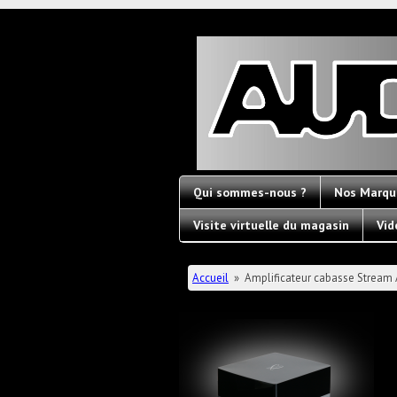
Audioconc
Hi-
Fi
Fornallaz
Qui sommes-nous ?
Nos Marqu
Visite virtuelle du magasin
Vid
Vous êtes ici
Accueil
»
Amplificateur cabasse Stream