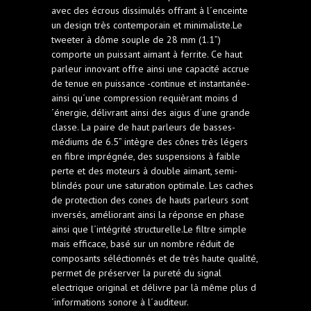
avec des écrous dissimulés offrant à l´enceinte
un design très contemporain et minimaliste.Le
tweeter à dôme souple de 28 mm (1.1”)
comporte un puissant aimant à ferrite. Ce haut
parleur innovant offre ainsi une capacité accrue
de tenue en puissance -continue et instantanée-
ainsi qu´une compression requièrant moins d
´énergie, délivrant ainsi des aigus d´une grande
classe. La paire de haut parleurs de basses-
médiums de 6.5” intègre des cônes très légers
en fibre imprégnée, des suspensions à faible
perte et des moteurs à double aimant, semi-
blindés pour une saturation optimale. Les caches
de protection des cones de hauts parleurs sont
inversés, améliorant ainsi la réponse en phase
ainsi que l´intégrité structurelle.Le filtre simple
mais efficace, basé sur un nombre réduit de
composants séléctionnés et de très haute qualité,
permet de préserver la pureté du signal
electrique original et délivre par là même plus d
´informations sonore à l´auditeur.